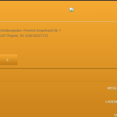
chloßbergladen: Friedrich-Engelhardt-Str. 7
1257 Pegnitz, Tel. 0160 92527722
MITG
LADEN
T