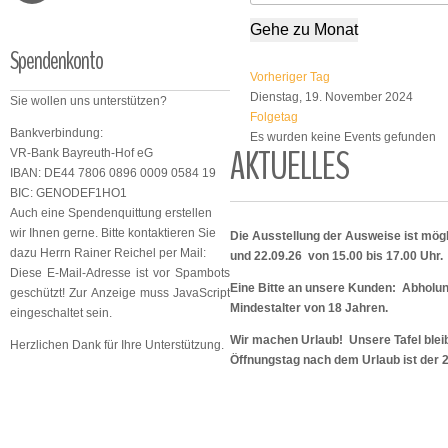
Gehe zu Monat
Spendenkonto
Vorheriger Tag
Dienstag, 19. November 2024
Sie wollen uns unterstützen?
Folgetag
Bankverbindung:
Es wurden keine Events gefunden
AKTUELLES
VR-Bank Bayreuth-Hof eG
IBAN: DE44 7806 0896 0009 0584 19
BIC: GENODEF1HO1
Auch eine Spendenquittung erstellen
wir Ihnen gerne. Bitte kontaktieren Sie
Die Ausstellung der Ausweise ist mögl
dazu Herrn Rainer Reichel per Mail:
und 22.09.26 von 15.00 bis 17.00 Uhr.
Diese E-Mail-Adresse ist vor Spambots
Eine Bitte an unsere Kunden: Abholu
geschützt! Zur Anzeige muss JavaScript
Mindestalter von 18 Jahren.
eingeschaltet sein.
Wir machen Urlaub! Unsere Tafel bleib
Herzlichen Dank für Ihre Unterstützung.
Öffnungstag nach dem Urlaub ist der 