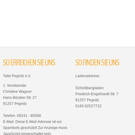
SO
ERREICHEN
SIE
UNS
SO
FINDEN
SIE
UNS
Tafel Pegnitz e.V.
Ladenadresse:
1. Vorsitzende
Schloßbergladen
Christine Wagner
Friedrich-Engelhardt-Str. 7
Hans-Böckler-Str. 27
91257 Pegnitz
91257 Pegnitz
0160 92527722
Telefon: 09241 - 80588
E-Mail:
Diese E-Mail-Adresse ist vor
Spambots geschützt! Zur Anzeige muss
JavaScript eingeschaltet sein.