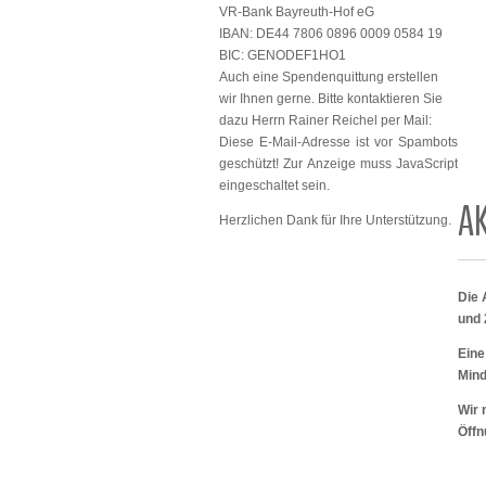
VR-Bank Bayreuth-Hof eG
IBAN: DE44 7806 0896 0009 0584 19
BIC: GENODEF1HO1
Auch eine Spendenquittung erstellen
wir Ihnen gerne. Bitte kontaktieren Sie
dazu Herrn Rainer Reichel per Mail:
Diese E-Mail-Adresse ist vor Spambots
geschützt! Zur Anzeige muss JavaScript
eingeschaltet sein.
A
Herzlichen Dank für Ihre Unterstützung.
Die 
und 
Eine
Mind
Wir 
Öffn