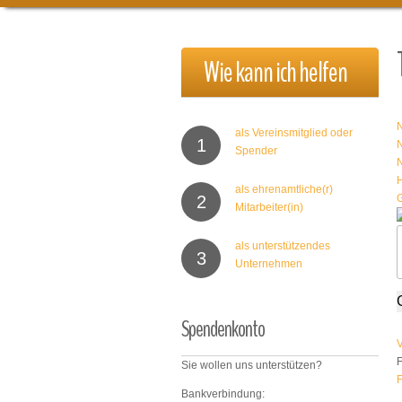
Wie
kann
ich
helfen
als Vereinsmitglied oder
1
Spender
als ehrenamtliche(r)
2
Mitarbeiter(in)
als unterstützendes
3
Unternehmen
Spendenkonto
V
F
Sie wollen uns unterstützen?
F
Bankverbindung: