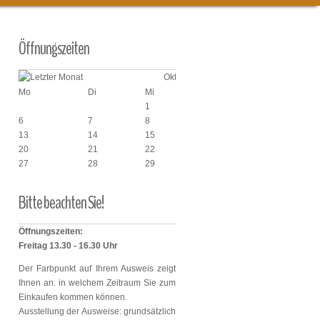
Öffnungszeiten
Oktober 2025
Mo
Di
Mi
Do
Fr
1
2
3
6
7
8
9
10
13
14
15
16
17
20
21
22
23
24
27
28
29
30
31
Bitte
beachten
Sie!
Öffnungszeiten:
Freitag 13.30 - 16.30 Uhr
Der Farbpunkt auf Ihrem Ausweis zeigt
Ihnen an. in welchem Zeitraum Sie zum
Einkaufen kommen können.
Ausstellung der Ausweise: grundsätzlich