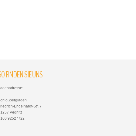
SO
FINDEN
SIE
UNS
Ladenadresse:
Schloßbergladen
riedrich-Engelhardt-Str. 7
91257 Pegnitz
0160 92527722