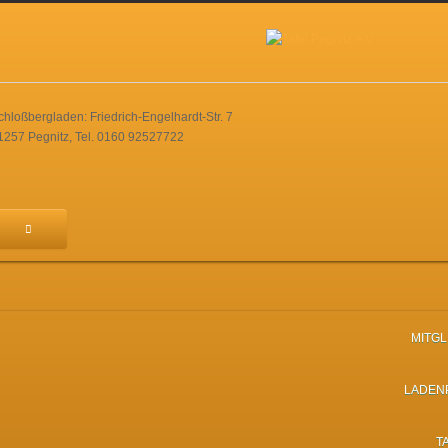
chloßbergladen: Friedrich-Engelhardt-Str. 7
1257 Pegnitz, Tel. 0160 92527722
MITG
LADEN
T