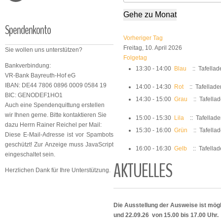
Gehe zu Monat
Spendenkonto
Vorheriger Tag
Freitag, 10. April 2026
Sie wollen uns unterstützen?
Folgetag
Bankverbindung:
13:30 - 14:00
Blau
:: Tafellad
VR-Bank Bayreuth-Hof eG
IBAN: DE44 7806 0896 0009 0584 19
14:00 - 14:30
Rot
:: Tafellade
BIC: GENODEF1HO1
14:30 - 15:00
Grau
:: Tafella
Auch eine Spendenquittung erstellen
wir Ihnen gerne. Bitte kontaktieren Sie
15:00 - 15:30
Lila
:: Tafellad
dazu Herrn Rainer Reichel per Mail:
15:30 - 16:00
Grün
:: Tafella
Diese E-Mail-Adresse ist vor Spambots
geschützt! Zur Anzeige muss JavaScript
16:00 - 16:30
Gelb
:: Tafella
eingeschaltet sein.
AKTUELLES
Herzlichen Dank für Ihre Unterstützung.
Die Ausstellung der Ausweise ist mögl
und 22.09.26 von 15.00 bis 17.00 Uhr.