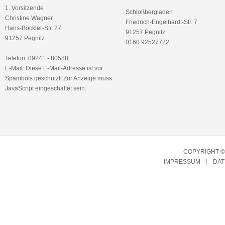
1. Vorsitzende
Schloßbergladen
Christine Wagner
Friedrich-Engelhardt-Str. 7
Hans-Böckler-Str. 27
91257 Pegnitz
91257 Pegnitz
0160 92527722
Telefon: 09241 - 80588
E-Mail:
Diese E-Mail-Adresse ist vor
Spambots geschützt! Zur Anzeige muss
JavaScript eingeschaltet sein.
COPYRIGHT © 
IMPRESSUM
DA