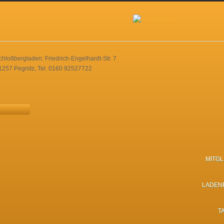
chloßbergladen: Friedrich-Engelhardt-Str. 7
1257 Pegnitz, Tel. 0160 92527722
MITG
LADEN
T