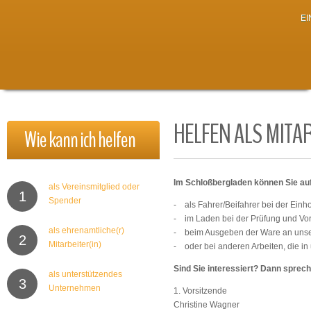
E
HELFEN ALS MITA
Wie
kann
ich
helfen
Im Schloßbergladen können Sie auf 
als Vereinsmitglied oder
1
Spender
- als Fahrer/Beifahrer bei der Einh
- im Laden bei der Prüfung und Vor
als ehrenamtliche(r)
- beim Ausgeben der Ware an uns
2
Mitarbeiter(in)
- oder bei anderen Arbeiten, die i
Sind Sie interessiert? Dann sprech
als unterstützendes
3
Unternehmen
1. Vorsitzende
Christine Wagner