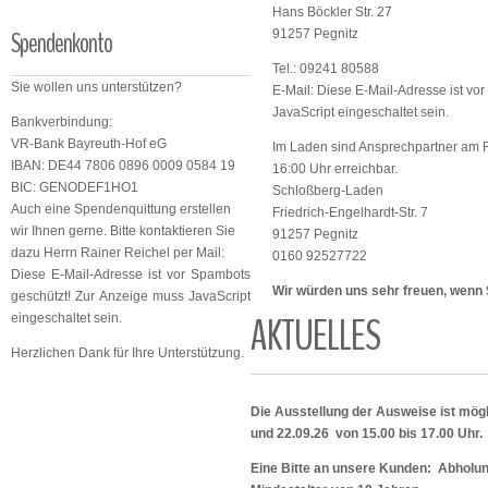
Hans Böckler Str. 27
Spendenkonto
91257 Pegnitz
Tel.: 09241 80588
Sie wollen uns unterstützen?
E-Mail:
Diese E-Mail-Adresse ist vo
JavaScript eingeschaltet sein.
Bankverbindung:
VR-Bank Bayreuth-Hof eG
Im Laden sind Ansprechpartner am Fr
IBAN: DE44 7806 0896 0009 0584 19
16:00 Uhr erreichbar.
BIC: GENODEF1HO1
Schloßberg-Laden
Auch eine Spendenquittung erstellen
Friedrich-Engelhardt-Str. 7
wir Ihnen gerne. Bitte kontaktieren Sie
91257 Pegnitz
dazu Herrn Rainer Reichel per Mail:
0160 92527722
Diese E-Mail-Adresse ist vor Spambots
Wir würden uns sehr freuen, wenn
geschützt! Zur Anzeige muss JavaScript
AKTUELLES
eingeschaltet sein.
Herzlichen Dank für Ihre Unterstützung.
Die Ausstellung der Ausweise ist mögl
und 22.09.26 von 15.00 bis 17.00 Uhr.
Eine Bitte an unsere Kunden: Abholu