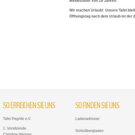
Mindestalter von 18 Jahren.
Wir machen Urlaub! Unsere Tafel bleib
Öffnungstag nach dem Urlaub ist der 
SO
ERREICHEN
SIE
UNS
SO
FINDEN
SIE
UNS
Tafel Pegnitz e.V.
Ladenadresse:
1. Vorsitzende
Schloßbergladen
Christine Wagner