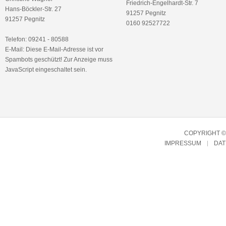
Friedrich-Engelhardt-Str. 7
Hans-Böckler-Str. 27
91257 Pegnitz
91257 Pegnitz
0160 92527722
Telefon: 09241 - 80588
E-Mail:
Diese E-Mail-Adresse ist vor
Spambots geschützt! Zur Anzeige muss
JavaScript eingeschaltet sein.
COPYRIGHT © 
IMPRESSUM
DA