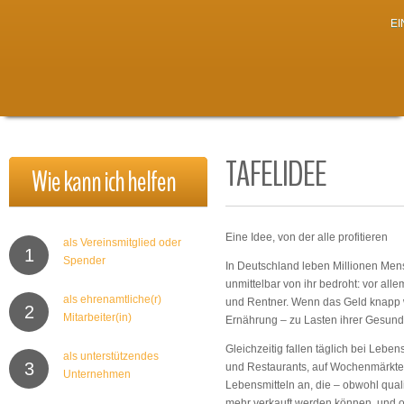
E
TAFELIDEE
Wie
kann
ich
helfen
Eine Idee, von der alle profitieren
als Vereinsmitglied oder
1
Spender
In Deutschland leben Millionen Me
unmittelbar von ihr bedroht: vor all
als ehrenamtliche(r)
und Rentner. Wenn das Geld knapp wi
2
Mitarbeiter(in)
Ernährung – zu Lasten ihrer Gesund
Gleichzeitig fallen täglich bei Lebe
als unterstützendes
3
und Restaurants, auf Wochenmärkte
Unternehmen
Lebensmitteln an, die – obwohl qualit
mehr verkauft werden können, und o