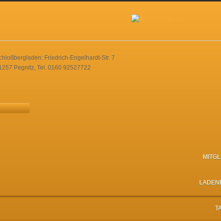
chloßbergladen: Friedrich-Engelhardt-Str. 7
1257 Pegnitz, Tel. 0160 92527722
MITG
LADEN
T