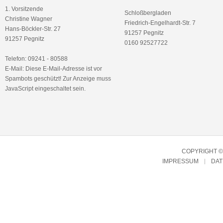
1. Vorsitzende
Schloßbergladen
Christine Wagner
Friedrich-Engelhardt-Str. 7
Hans-Böckler-Str. 27
91257 Pegnitz
91257 Pegnitz
0160 92527722
Telefon: 09241 - 80588
E-Mail:
Diese E-Mail-Adresse ist vor
Spambots geschützt! Zur Anzeige muss
JavaScript eingeschaltet sein.
COPYRIGHT © 
IMPRESSUM
DA