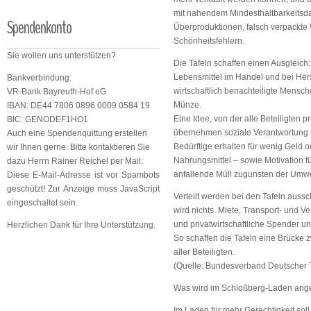
mit nahendem Mindesthaltbarkeitsda
Spendenkonto
Überproduktionen, falsch verpackte
Schönheitsfehlern.
Sie wollen uns unterstützen?
Die Tafeln schaffen einen Ausgleic
Lebensmittel im Handel und bei Herst
Bankverbindung:
wirtschaftlich benachteiligte Mensc
VR-Bank Bayreuth-Hof eG
Münze.
IBAN: DE44 7806 0896 0009 0584 19
Eine Idee, von der alle Beteiligten p
BIC: GENODEF1HO1
übernehmen soziale Verantwortung 
Auch eine Spendenquittung erstellen
Bedürftige erhalten für wenig Geld o
wir Ihnen gerne. Bitte kontaktieren Sie
Nahrungsmittel – sowie Motivation fü
dazu Herrn Rainer Reichel per Mail:
anfallende Müll zugunsten der Umwe
Diese E-Mail-Adresse ist vor Spambots
geschützt! Zur Anzeige muss JavaScript
Verteilt werden bei den Tafeln auss
eingeschaltet sein.
wird nichts. Miete, Transport- und V
und privatwirtschaftliche Spender 
Herzlichen Dank für Ihre Unterstützung.
So schaffen die Tafeln eine Brücke
aller Beteiligten.
(Quelle: Bundesverband Deutscher T
Was wird im Schloßberg-Laden ang
Im Laden für mehr Gerechtigkeit sol