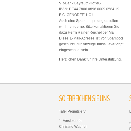
VR-Bank Bayreuth-Hof eG
IBAN: DE44 7806 0896 0009 0584 19
BIC: GENODEF1HO1
Auch eine Spendenquittung erstellen
wir Ihnen gerne. Bitte kontaktieren Sie
dazu Herrn Rainer Reichel per Mail:
Diese E-Mail-Adresse ist vor Spambots
geschützt! Zur Anzeige muss JavaScript
eingeschaltet sein.
Herzlichen Dank für Ihre Unterstützung.
SO
ERREICHEN
SIE
UNS
Tafel Pegnitz e.V.
1. Vorsitzende
Christine Wagner
F