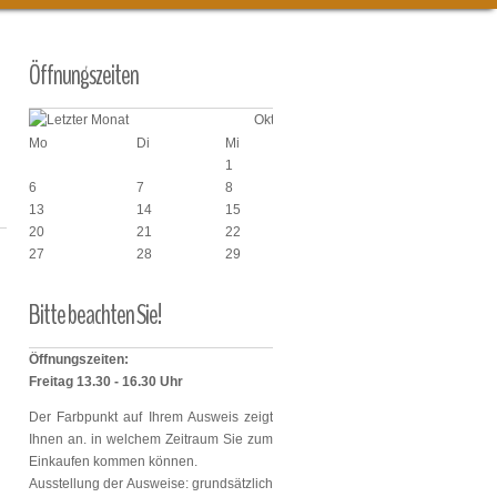
Öffnungszeiten
Oktober 2025
Mo
Di
Mi
Do
Fr
1
2
3
6
7
8
9
10
13
14
15
16
17
20
21
22
23
24
27
28
29
30
31
6
Bitte
beachten
Sie!
Öffnungszeiten:
Freitag 13.30 - 16.30 Uhr
Der Farbpunkt auf Ihrem Ausweis zeigt
Ihnen an. in welchem Zeitraum Sie zum
Einkaufen kommen können.
Ausstellung der Ausweise: grundsätzlich