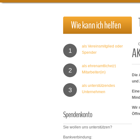
Wie
kann
ich
helfen
als Vereinsmitglied oder
A
1
Spender
als ehrenamtliche(r)
2
Mitarbeiter(in)
Die 
und 
als unterstützendes
3
Eine
Unternehmen
Mind
Wir 
Spendenkonto
Öffn
Sie wollen uns unterstützen?
Bankverbindung: