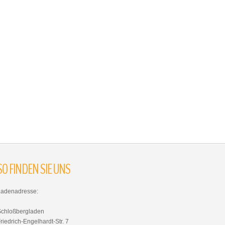
SO
FINDEN
SIE
UNS
Ladenadresse:
Schloßbergladen
riedrich-Engelhardt-Str. 7