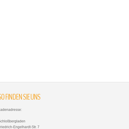
SO
FINDEN
SIE
UNS
Ladenadresse:
Schloßbergladen
riedrich-Engelhardt-Str. 7