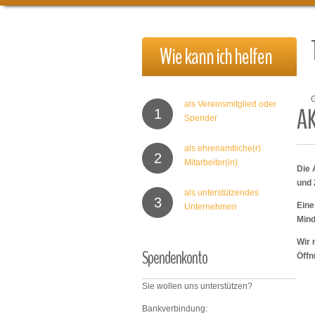
Wie
kann
ich
helfen
als Vereinsmitglied oder
A
1
Spender
als ehrenamtliche(r)
2
Mitarbeiter(in)
Die 
und 
als unterstützendes
3
Eine
Unternehmen
Mind
Wir 
Spendenkonto
Öffn
Sie wollen uns unterstützen?
Bankverbindung: