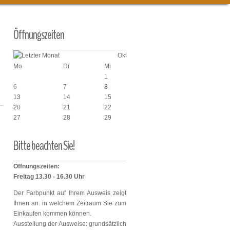
Öffnungszeiten
Oktober 2025
Mo
Di
Mi
Do
Fr
1
2
3
6
7
8
9
10
13
14
15
16
17
20
21
22
23
24
27
28
29
30
31
6
Bitte
beachten
Sie!
Öffnungszeiten:
Freitag 13.30 - 16.30 Uhr
Der Farbpunkt auf Ihrem Ausweis zeigt
Ihnen an. in welchem Zeitraum Sie zum
Einkaufen kommen können.
Ausstellung der Ausweise: grundsätzlich