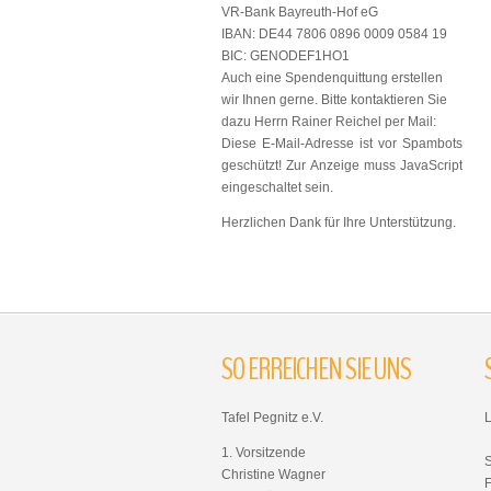
VR-Bank Bayreuth-Hof eG
IBAN: DE44 7806 0896 0009 0584 19
BIC: GENODEF1HO1
Auch eine Spendenquittung erstellen
wir Ihnen gerne. Bitte kontaktieren Sie
dazu Herrn Rainer Reichel per Mail:
Diese E-Mail-Adresse ist vor Spambots
geschützt! Zur Anzeige muss JavaScript
eingeschaltet sein.
Herzlichen Dank für Ihre Unterstützung.
SO
ERREICHEN
SIE
UNS
Tafel Pegnitz e.V.
1. Vorsitzende
Christine Wagner
F