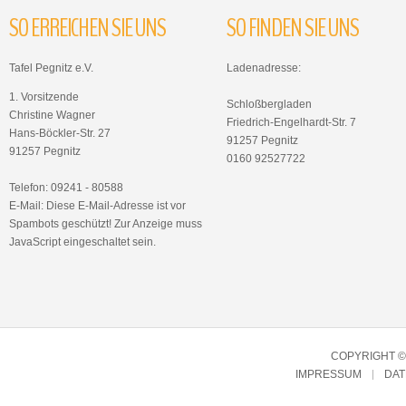
SO
ERREICHEN
SIE
UNS
SO
FINDEN
SIE
UNS
Tafel Pegnitz e.V.
Ladenadresse:
1. Vorsitzende
Schloßbergladen
Christine Wagner
Friedrich-Engelhardt-Str. 7
Hans-Böckler-Str. 27
91257 Pegnitz
91257 Pegnitz
0160 92527722
Telefon: 09241 - 80588
E-Mail:
Diese E-Mail-Adresse ist vor
Spambots geschützt! Zur Anzeige muss
JavaScript eingeschaltet sein.
COPYRIGHT © 
IMPRESSUM
DA