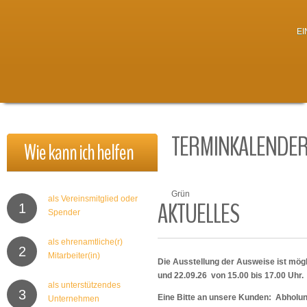
E
TERMINKALENDE
Wie
kann
ich
helfen
Grün
als Vereinsmitglied oder
AKTUELLES
1
Spender
als ehrenamtliche(r)
2
Mitarbeiter(in)
Die Ausstellung der Ausweise ist mögl
und 22.09.26 von 15.00 bis 17.00 Uhr.
als unterstützendes
3
Eine Bitte an unsere Kunden: Abholu
Unternehmen