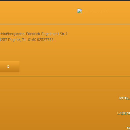
chloßbergladen: Friedrich-Engelhardt-Str. 7
1257 Pegnitz, Tel. 0160 92527722
MITG
LADEN
T