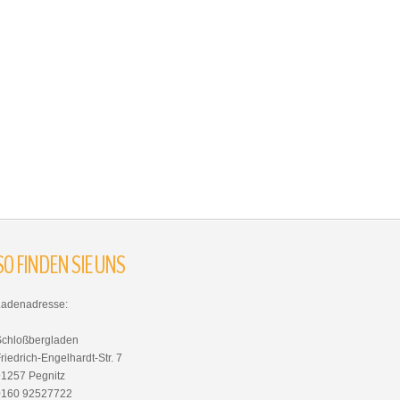
SO
FINDEN
SIE
UNS
Ladenadresse:
Schloßbergladen
riedrich-Engelhardt-Str. 7
91257 Pegnitz
0160 92527722