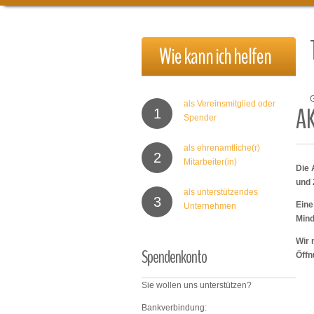
Wie
kann
ich
helfen
als Vereinsmitglied oder
A
1
Spender
als ehrenamtliche(r)
2
Mitarbeiter(in)
Die 
und 
als unterstützendes
3
Eine
Unternehmen
Mind
Wir 
Spendenkonto
Öffn
Sie wollen uns unterstützen?
Bankverbindung: