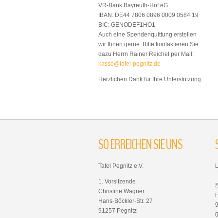
VR-Bank Bayreuth-Hof eG
IBAN: DE44 7806 0896 0009 0584 19
BIC: GENODEF1HO1
Auch eine Spendenquittung erstellen
wir Ihnen gerne. Bitte kontaktieren Sie
dazu Herrn Rainer Reichel per Mail:
kasse@tafel-pegnitz.de
Herzlichen Dank für Ihre Unterstützung.
SO
ERREICHEN
SIE
UNS
Tafel Pegnitz e.V.
1. Vorsitzende
Christine Wagner
F
Hans-Böckler-Str. 27
91257 Pegnitz