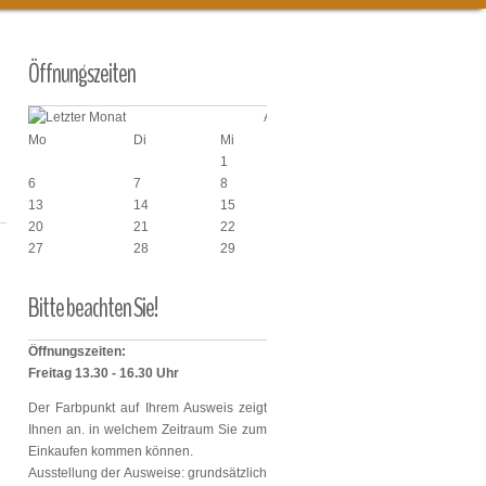
Öffnungszeiten
April 2026
Mo
Di
Mi
Do
Fr
1
2
3
6
7
8
9
10
13
14
15
16
17
20
21
22
23
24
27
28
29
30
6
Bitte
beachten
Sie!
Öffnungszeiten:
Freitag 13.30 - 16.30 Uhr
Der Farbpunkt auf Ihrem Ausweis zeigt
Ihnen an. in welchem Zeitraum Sie zum
Einkaufen kommen können.
Ausstellung der Ausweise: grundsätzlich